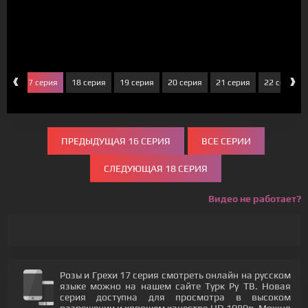
‹
›
рия
17 серия
18 серия
19 серия
20 серия
21 серия
22 серия
ПРЕДЫДУЩАЯ 16 СЕРИЯ
ВСЕ СЕРИИ
СЛЕДУЮЩАЯ 18 СЕРИЯ
Видео не работает?
Розы и Грехи 17 серия смотреть онлайн на русском
языке можно на нашем сайте Турк Ру ТВ. Новая
серия доступна для просмотра в высоком