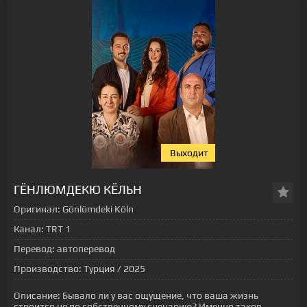
Выходит
ГЁНЛЮМДЕКЮ КЁЛЬН
Оригинал:
Gönlümdeki Köln
Канал:
TRT 1
Перевод:
автоперевод
Производство:
Турция / 2025
Описание:
Бывало ли у вас ощущение, что ваша жизнь
строится не по собственному сценарию? Именно таков