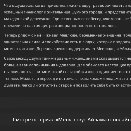
Что ощущаешь, когда привычная жизнь вдруг разворачивается на
успешный гинеколог и жительница шумного города, и представить
македонской деревушке. Единственным ее собеседником раньше б
времени на настоящие разговоры попросту не оставалось.
Теперь рядом с ней — живая Мевлюде, беременная женщина, тол
удивительная сила и спокойствие есть в людях, которые продол
моменты жизни. Деревня крепко поддерживает Мевлюде, и Айлама
Связь между двумя такими разными женщинами складывается не 
больше взаимопонимания и доверия. Для обеих это настоящее п
сталкиваются с ритмом тихой сельской жизни, а одиночество о
теплом. Может ли переезд и встреча с незнакомыми людьми ста
думаете, легко ли отпустить старое и позволить себе быть счаст
Смотреть сериал «Меня зовут Айламаз» онлайн 