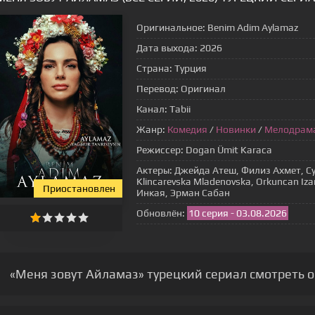
Оригинальное:
Benim Adim Aylamaz
Дата выхода:
2026
Страна:
Турция
Перевод:
Оригинал
Канал:
Tabii
Жанр:
Комедия
/
Новинки
/
Мелодрам
Режиссер:
Dogan Ümit Karaca
Актеры:
Джейда Атеш, Филиз Ахмет, Суз
Klincarevska Mladenovska, Orkuncan Iz
Приостановлен
Инкая, Эрман Сабан
Обновлён:
10 серия - 03.08.2026
«Меня зовут Айламаз» турецкий сериал смотреть о