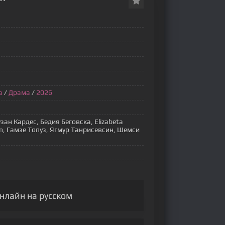
а
/
Драма
/
2026
ан Кардес, Бедия Беговска, Elizabeta
an, Гамзе Топуз, Ягмур Танрисевсин, Шемси
нлайн на русском