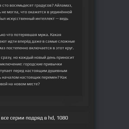
 сто восемьдесят градусов? Айламаз,
 не могла, что окажется в уединённой
ыл искусственный интеллект — ведь
ько что потерявшая мужа. Какая
жают идти вперёд даже в самые сложные
з постепенно включается в этот круг.
сразу, но каждый новый день приносит
риключение: городские привычки
тступает перед настоящим душевным
ть началом настоящих перемен? Как
ливой на новом месте?
все серии подряд в hd, 1080