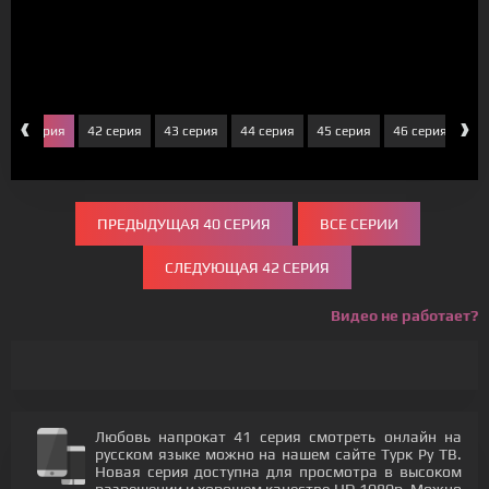
‹
›
41 серия
42 серия
43 серия
44 серия
45 серия
46 серия
47
ПРЕДЫДУЩАЯ 40 СЕРИЯ
ВСЕ СЕРИИ
СЛЕДУЮЩАЯ 42 СЕРИЯ
Видео не работает?
Любовь напрокат 41 серия смотреть онлайн на
русском языке можно на нашем сайте Турк Ру ТВ.
Новая серия доступна для просмотра в высоком