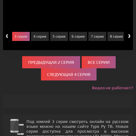
‹
›
серия
3 серия
4 серия
5 серия
6 серия
7 серия
8 серия
9 с
ПРЕДЫДУЩАЯ 2 СЕРИЯ
ВСЕ СЕРИИ
СЛЕДУЮЩАЯ 4 СЕРИЯ
Видео не работает?
Под землей 3 серия смотреть онлайн на русском
языке можно на нашем сайте Турк Ру ТВ. Новая
серия доступна для просмотра в высоком