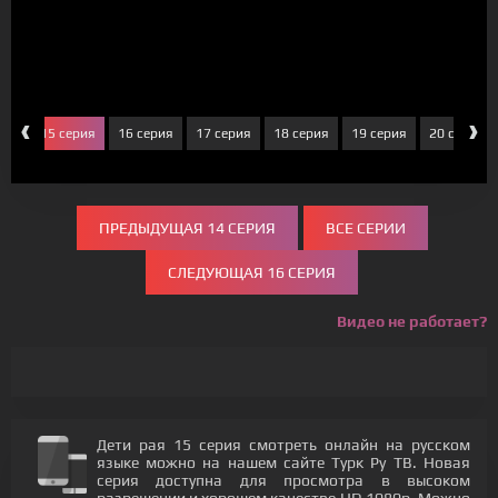
‹
›
рия
15 серия
16 серия
17 серия
18 серия
19 серия
20 серия
ПРЕДЫДУЩАЯ 14 СЕРИЯ
ВСЕ СЕРИИ
СЛЕДУЮЩАЯ 16 СЕРИЯ
Видео не работает?
Дети рая 15 серия смотреть онлайн на русском
языке можно на нашем сайте Турк Ру ТВ. Новая
серия доступна для просмотра в высоком