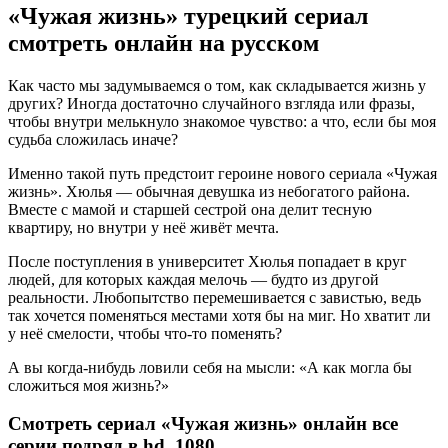
«Чужая жизнь» турецкий сериал
смотреть онлайн на русском
Как часто мы задумываемся о том, как складывается жизнь у
других? Иногда достаточно случайного взгляда или фразы,
чтобы внутри мелькнуло знакомое чувство: а что, если бы моя
судьба сложилась иначе?
Именно такой путь предстоит героине нового сериала «Чужая
жизнь». Хюлья — обычная девушка из небогатого района.
Вместе с мамой и старшей сестрой она делит тесную
квартиру, но внутри у неё живёт мечта.
После поступления в университет Хюлья попадает в круг
людей, для которых каждая мелочь — будто из другой
реальности. Любопытство перемешивается с завистью, ведь
так хочется поменяться местами хотя бы на миг. Но хватит ли
у неё смелости, чтобы что-то поменять?
А вы когда-нибудь ловили себя на мысли: «А как могла бы
сложиться моя жизнь?»
Смотреть сериал «Чужая жизнь» онлайн все
серии подряд в hd, 1080