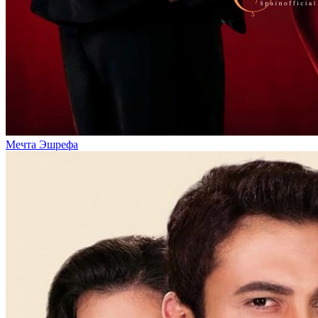
Мечта Эшрефа