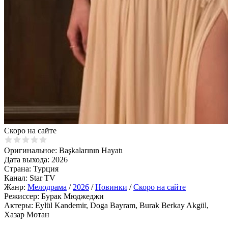
Cкоро на сайте
Оригинальное:
Başkalarının Hayatı
Дата выхода:
2026
Страна:
Турция
Канал:
Star TV
Жанр:
Мелодрама
/
2026
/
Новинки
/
Скоро на сайте
Режиссер:
Бурак Мюджеджи
Актеры:
Eylül Kandemir, Doga Bayram, Burak Berkay Akgül,
Хазар Мотан