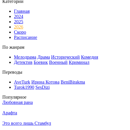
Категории
Главная
2024
2025
2026
Скоро
Расписание
По жанрам
Мелодрама
Драма
Исторический
Комедия
Детектив
Боевик
Военный
Криминал
Переводы
AveTurk
Ирина Котова
BeniBirakma
Turok1990
SesDizi
Популярное
Любовная рана
Арафта
Это всего лишь Стамбул