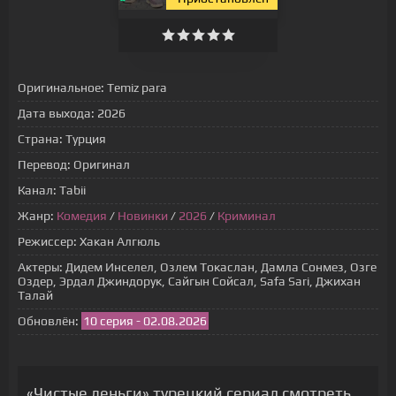
Оригинальное:
Temiz para
Дата выхода:
2026
Страна:
Турция
Перевод:
Оригинал
Канал:
Tabii
Жанр:
Комедия
/
Новинки
/
2026
/
Криминал
Режиссер:
Хакан Алгюль
Актеры:
Дидем Инселел, Озлем Токаслан, Дамла Сонмез, Озге
Оздер, Эрдал Джиндорук, Сайгын Сойсал, Safa Sari, Джихан
Талай
Обновлён:
10 серия - 02.08.2026
«Чистые деньги» турецкий сериал смотреть онлайн на русском