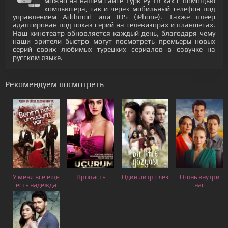
можно на нашем сайте Турк Ру ТВ как с помощью
компьютера, так и через мобильный телефон под
управлением Addnroid или IOS (iPhone). Также плеер
адаптирован под показ серий на телевизорах и планшетах.
Наш кинотеатр обновляется каждый день, благодаря чему
наши зрители быстро могут посмотреть премьеры новых
серий своих любимых турецких сериалов в озвучке на
русском языке.
Рекомендуем посмотреть
У меня все еще
Пропасть
Один литр слез
Огонь внутри
есть надежда
нас