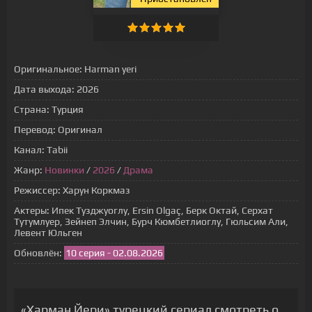
Оригинальное:
Harman yeri
Дата выхода:
2026
Страна:
Турция
Перевод:
Оригинал
Канал:
Tabii
Жанр:
Новинки
/
2026
/
Драма
Режиссер:
Харун Коркмаз
Актеры:
Ипек Тузджуоглу, Ersin Olgaç, Берк Октай, Серхат
Тутумлуер, Зейнеп Элчин, Бурч Кюмбетлиоглу, Гюльсим Али,
Левент Юльген
Обновлён:
10 серия - 02.08.2026
«Харман Йери» турецкий сериал смотреть онлайн на русском